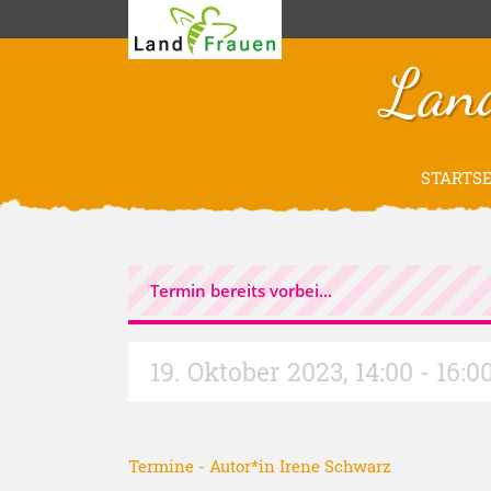
Lan
STARTSE
Termin bereits vorbei...
19. Oktober 2023
,
14:00 - 16:0
Termine
- Autor*in
Irene Schwarz