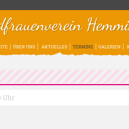
dfrauenverein Hemmi
ITE
ÜBER UNS
AKTUELLES
TERMINE
GALERIEN
K
0 Uhr