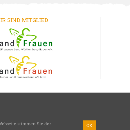
IR SIND MITGLIED
Webseite stimmen Sie der
mmierung:
bzweic GmbH
OK