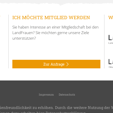
N
ICH MÖCHTE MITGLIED WERDEN
W
Sie haben Interesse an einer Mitgliedschaft bei den
LandFrauen? Sie möchten gerne unsere Ziele
unterstützen?
Zur Anfrage
Impressum
Datenschutz
© 2026
Landfrauenverein Hemmingen
-
Ortsverein des Kreisverbandes Ludwigsburg
ienfreundlichkeit zu erhöhen. Durch die weitere Nutzung der 
.8
-
Bereitstellung:
LandFrauenverband Württemberg-Baden e.V.
-
Design & Progra