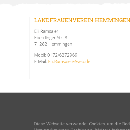
LANDFRAUENVEREIN HEMMINGE
Elli Ramsaier
Eberdinger Str. 8
71282 Hemmingen
Mobil: 0172/6272969
E-Mail:
Elli.Ramsaier@web.de
Diese Webseite verwendet Cookies, um die Bed
LFWB Theme Version 3