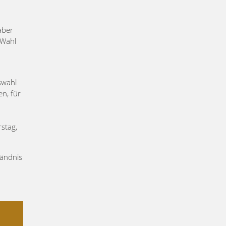
aber
 Wahl
swahl
n, für
stag,
tändnis