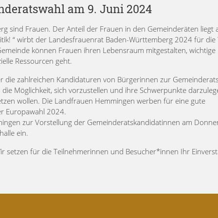
inderatswahl am 9. Juni 2024
g sind Frauen. Der Anteil der Frauen in den Gemeinderäten liegt 
itik! “ wirbt der Landesfrauenrat Baden-Württemberg 2024 für die
Gemeinde können Frauen ihren Lebensraum mitgestalten, wichtige
elle Ressourcen geht.
r die zahlreichen Kandidaturen von Bürgerinnen zur Gemeinderat
ie Möglichkeit, sich vorzustellen und ihre Schwerpunkte darzulege
insetzen wollen. Die Landfrauen Hemmingen werben für eine gute
er Europawahl 2024.
mingen zur Vorstellung der Gemeinderatskandidatinnen am Donner
alle ein.
Wir setzen für die Teilnehmerinnen und Besucher*innen Ihr Einvers