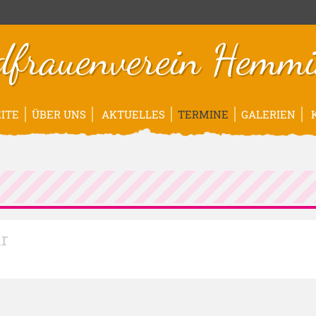
dfrauenverein Hemmi
ITE
ÜBER UNS
AKTUELLES
TERMINE
GALERIEN
K
hr