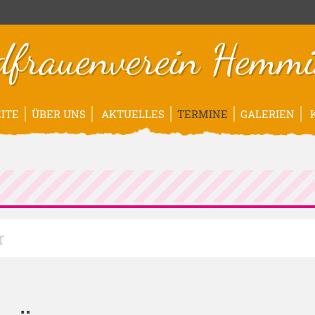
dfrauenverein Hemmi
ITE
ÜBER UNS
AKTUELLES
TERMINE
GALERIEN
K
r