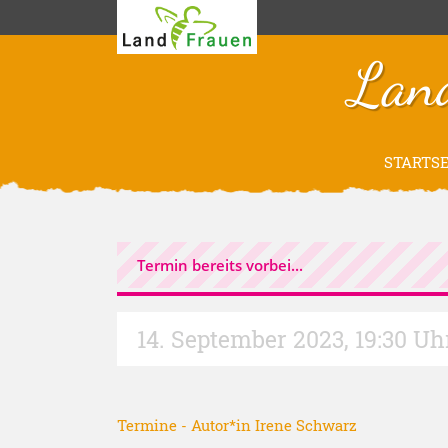
Lan
STARTSE
Termin bereits vorbei...
14. September 2023
,
19:30 Uh
Termine
- Autor*in
Irene Schwarz