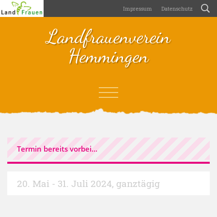
Impressum
Datenschutz
Landfrauenverein
Hemmingen
Termin bereits vorbei...
20. Mai - 31. Juli 2024
,
ganztägig