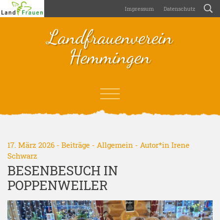
Impressum
Datenschutz
Landfrauenverein
Hemmingen
17. März 2026 -
Beiträge
-
Allgemein
- Autor*in
Irene
Schwarz
BESENBESUCH IN
POPPENWEILER