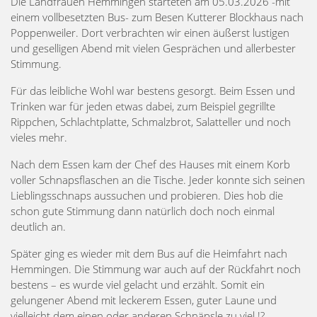
Die Landfrauen Hemmingen starteten am 05.03.2026 -mit
einem vollbesetzten Bus- zum Besen Kutterer Blockhaus nach
Poppenweiler. Dort verbrachten wir einen äußerst lustigen
und geselligen Abend mit vielen Gesprächen und allerbester
Stimmung.
Für das leibliche Wohl war bestens gesorgt. Beim Essen und
Trinken war für jeden etwas dabei, zum Beispiel gegrillte
Rippchen, Schlachtplatte, Schmalzbrot, Salatteller und noch
vieles mehr.
Nach dem Essen kam der Chef des Hauses mit einem Korb
voller Schnapsflaschen an die Tische. Jeder konnte sich seinen
Lieblingsschnaps aussuchen und probieren. Dies hob die
schon gute Stimmung dann natürlich doch noch einmal
deutlich an.
Später ging es wieder mit dem Bus auf die Heimfahrt nach
Hemmingen. Die Stimmung war auch auf der Rückfahrt noch
bestens – es wurde viel gelacht und erzählt. Somit ein
gelungener Abend mit leckerem Essen, guter Laune und
vielleicht dem einen oder anderen Schnäpsle zu viel.!?.