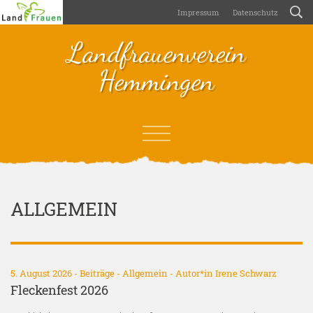
Impressum
Datenschutz
Landfrauenverein
Hemmingen
ALLGEMEIN
5. August 2026 -
Beiträge
-
Allgemein
- Autor*in
Irene Schwarz
Fleckenfest 2026