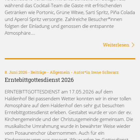
während das Cocktail-Team die Gäste mit erfrischenden
Getränken wie Portonic, Grüne Witwe, Sarti Spritz, Piña Colada
und Aperol Spritz versorgte. Zahlreiche Besucher*innen
folgten der Einladung und genossen die entspannte
Atmosphäre….
Weiterlesen
8. Juni 2026 -
Beiträge
-
Allgemein
- Autor*in
Irene Schwarz
Erntebittgottesdienst 2026
ERNTEBITTGOTTESDIENST am 17.05.2026 auf dem
Haldenhof Bei passendem Wetter konnten wir in einer tollen
Atmosphäre auf dem Haldenhof den sehr gut besuchten
Erntebittgottesdienst erleben. Gestaltet wurde er von der ev.
Kirchengemeinde und der Christusgemeinde gemeinsam. Die
musikalische Umrahmung wurde in bewährter Weise wieder
vom Posaunenchor übernommen. Auch für ein
Kinderprogramm war gesorgt. Wir wurden im Gottesdienst