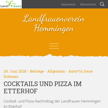
Impressum
Datenschutz
Landfrauenverein
Hemmingen
24. Juni 2026 -
Beiträge
-
Allgemein
- Autor*in
Irene
Schwarz
COCKTAILS UND PIZZA IM
ETTERHOF
Cocktail- und Pizza-Nachmittag der Landfrauen Hemmingen
im Etterhof