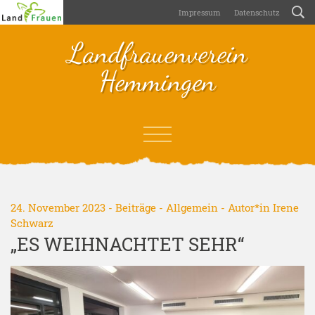
Impressum
Datenschutz
Landfrauenverein
Hemmingen
24. November 2023 -
Beiträge
-
Allgemein
- Autor*in
Irene
Schwarz
„ES WEIHNACHTET SEHR“