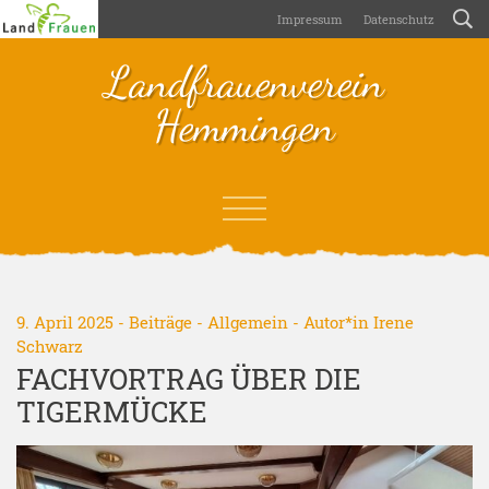
Impressum
Datenschutz
Landfrauenverein
Hemmingen
9. April 2025 -
Beiträge
-
Allgemein
- Autor*in
Irene
Schwarz
FACHVORTRAG ÜBER DIE
TIGERMÜCKE