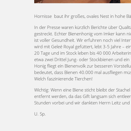
Hornisse baut ihr großes, ovales Nest in hohe 
In der Presse waren kürzlich Berichte über Qualit
gestreckt. Echter Bienenhonig vom Imker kann nicht
ist voller Gesundheit. Wir erfuhren noch viel Int
wird mit Geleé Royal gefüttert, lebt 3-5 Jahre – 
20 Tage und im Stock leben bis 40 000 Arbeiteri
etwa zwei Drittel Jung- oder Stockbienen und ei
Honig fliegt ein Bienenvolk zur besseren Vorstel
bedeutet, dass Bienen 40.000 mal ausfliegen m
Welch faszinierende Tierchen!
Wichtig: Wenn eine Biene sticht bleibt der Stachel
entfernt werden, da das Gift langsam sich entleer
Stunden vorbei und wir dankten Herrn Leitz un
U. Sp.