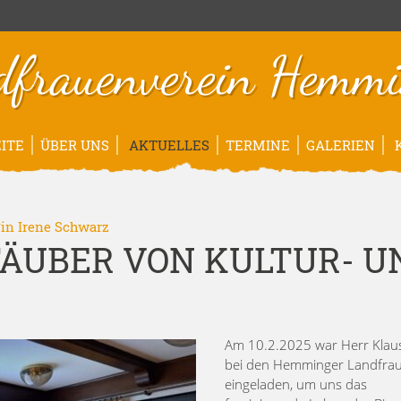
dfrauenverein Hemmi
ITE
ÜBER UNS
AKTUELLES
TERMINE
GALERIEN
K
*in
Irene Schwarz
TÄUBER VON KULTUR- U
Am 10.2.2025 war Herr Klaus
bei den Hemminger Landfra
eingeladen, um uns das