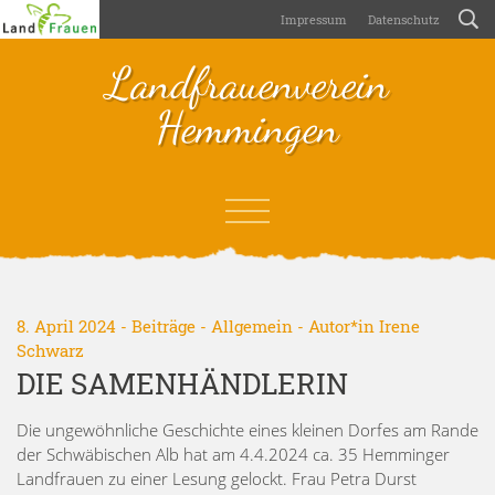
Impressum
Datenschutz
Landfrauenverein
Hemmingen
8. April 2024 -
Beiträge
-
Allgemein
- Autor*in
Irene
Schwarz
DIE SAMENHÄNDLERIN
Die ungewöhnliche Geschichte eines kleinen Dorfes am Rande
der Schwäbischen Alb hat am 4.4.2024 ca. 35 Hemminger
Landfrauen zu einer Lesung gelockt. Frau Petra Durst