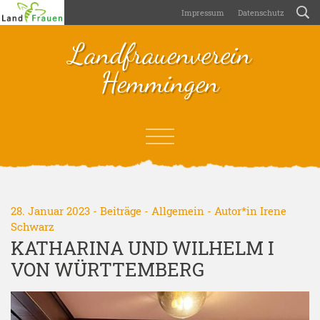
Impressum
Datenschutz
Landfrauenverein
Hemmingen
28. Januar 2023 -
Beiträge
-
Allgemein
- Autor*in
Irene
Schwarz
KATHARINA UND WILHELM I
VON WÜRTTEMBERG